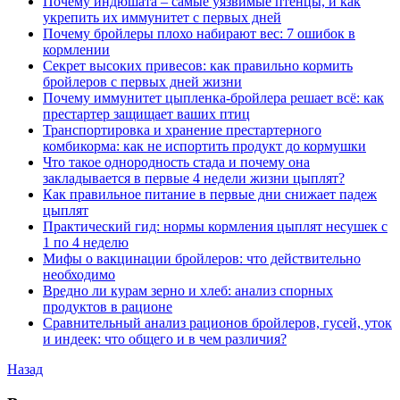
Почему индюшата – самые уязвимые птенцы, и как
укрепить их иммунитет с первых дней
Почему бройлеры плохо набирают вес: 7 ошибок в
кормлении
Секрет высоких привесов: как правильно кормить
бройлеров с первых дней жизни
Почему иммунитет цыпленка-бройлера решает всё: как
престартер защищает ваших птиц
Транспортировка и хранение престартерного
комбикорма: как не испортить продукт до кормушки
Что такое однородность стада и почему она
закладывается в первые 4 недели жизни цыплят?
Как правильное питание в первые дни снижает падеж
цыплят
Практический гид: нормы кормления цыплят несушек с
1 по 4 неделю
Мифы о вакцинации бройлеров: что действительно
необходимо
Вредно ли курам зерно и хлеб: анализ спорных
продуктов в рационе
Сравнительный анализ рационов бройлеров, гусей, уток
и индеек: что общего и в чем различия?
Назад