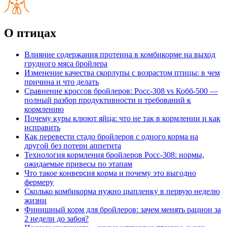
О птицах
Влияние содержания протеина в комбикорме на выход
грудного мяса бройлера
Изменение качества скорлупы с возрастом птицы: в чем
причина и что делать
Сравнение кроссов бройлеров: Росс-308 vs Кобб-500 —
полный разбор продуктивности и требований к
кормлению
Почему куры клюют яйца: что не так в кормлении и как
исправить
Как перевести стадо бройлеров с одного корма на
другой без потери аппетита
Технология кормления бройлеров Росс-308: нормы,
ожидаемые привесы по этапам
Что такое конверсия корма и почему это выгодно
фермеру
Сколько комбикорма нужно цыпленку в первую неделю
жизни
Финишный корм для бройлеров: зачем менять рацион за
2 недели до забоя?