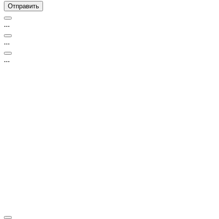
...
...
...