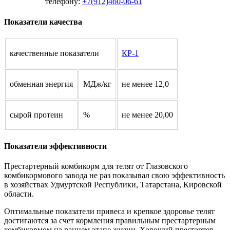
телефону:
+7(912)460-06-61
Показатели качества
качественные показатели
КР-1
обменная энергия
МДж/кг
не менее 12,0
сырой протеин
%
не менее 20,00
Показатели эффективности
Престартерный комбикорм для телят от Глазовского
комбикормового завода не раз показывал свою эффективность
в хозяйствах Удмуртской Республики, Татарстана, Кировской
области.
Оптимальные показатели привеса и крепкое здоровье телят
достигаются за счет кормления правильным престартерным
комбикормом на раннем этапе жизни. Хороший престартер