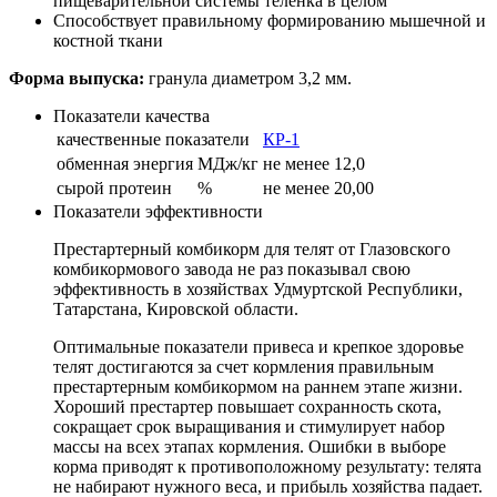
пищеварительной системы теленка в целом
Способствует правильному формированию мышечной и
костной ткани
Форма выпуска:
гранула диаметром 3,2 мм.
Показатели качества
качественные показатели
КР-1
обменная энергия
МДж/кг
не менее 12,0
сырой протеин
%
не менее 20,00
Показатели эффективности
Престартерный комбикорм для телят от Глазовского
комбикормового завода не раз показывал свою
эффективность в хозяйствах Удмуртской Республики,
Татарстана, Кировской области.
Оптимальные показатели привеса и крепкое здоровье
телят достигаются за счет кормления правильным
престартерным комбикормом на раннем этапе жизни.
Хороший престартер повышает сохранность скота,
сокращает срок выращивания и стимулирует набор
массы на всех этапах кормления. Ошибки в выборе
корма приводят к противоположному результату: телята
не набирают нужного веса, и прибыль хозяйства падает.