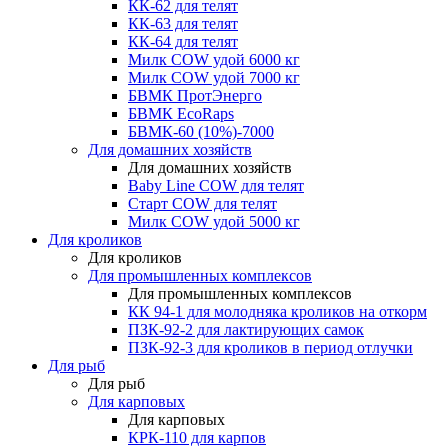
КК-62 для телят
КК-63 для телят
КК-64 для телят
Милк COW удой 6000 кг
Милк COW удой 7000 кг
БВМК ПротЭнерго
БВМК EcoRaps
БВМК-60 (10%)-7000
Для домашних хозяйств
Для домашних хозяйств
Baby Line COW для телят
Старт COW для телят
Милк COW удой 5000 кг
Для кроликов
Для кроликов
Для промышленных комплексов
Для промышленных комплексов
КК 94-1 для молодняка кроликов на откорм
ПЗК-92-2 для лактирующих самок
ПЗК-92-3 для кроликов в период отлучки
Для рыб
Для рыб
Для карповых
Для карповых
КРК-110 для карпов