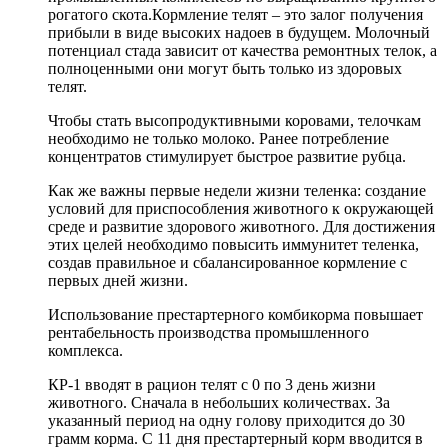
рогатого скота.Кормление телят – это залог получения
прибыли в виде высоких надоев в будущем. Молочный
потенциал стада зависит от качества ремонтных телок, а
полноценными они могут быть только из здоровых
телят.
Чтобы стать высопродуктивными коровами, телочкам
необходимо не только молоко. Ранее потребление
концентратов стимулирует быстрое развитие рубца.
Как же важны первые недели жизни теленка: создание
условий для приспособления животного к окружающей
среде и развитие здорового животного. Для достижения
этих целей необходимо повысить иммунитет теленка,
создав правильное и сбалансированное кормление с
первых дней жизни.
Использование престартерного комбикорма повышает
рентабельность производства промышленного
комплекса.
КР-1 вводят в рацион телят с 0 по 3 день жизни
животного. Сначала в небольших количествах. За
указанный период на одну голову приходится до 30
грамм корма. С 11 дня престартерный корм вводится в