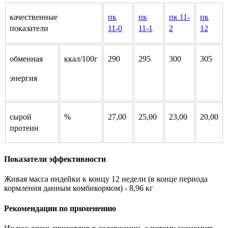
качественные
пк
пк
пк 11-
пк
показатели
11-0
11-1
2
12
обменная
ккал/100г
290
295
300
305
энергия
сырой
%
27,00
25,00
23,00
20,00
протеин
Показатели эффективности
Живая масса индейки к концу 12 недели (в конце периода
кормления данным комбикормом) - 8,96 кг
Рекомендации по применению