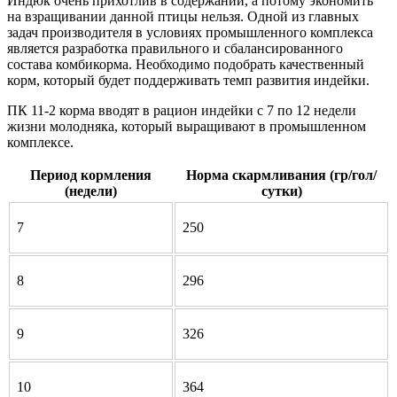
Индюк очень прихотлив в содержании, а потому экономить
на взращивании данной птицы нельзя. Одной из главных
задач производителя в условиях промышленного комплекса
является разработка правильного и сбалансированного
состава комбикорма. Необходимо подобрать качественный
корм, который будет поддерживать темп развития индейки.
ПК 11-2 корма вводят в рацион индейки с 7 по 12 недели
жизни молодняка, который выращивают в промышленном
комплексе.
Период кормления
Норма скармливания (гр/гол/
(недели)
сутки)
7
250
8
296
9
326
10
364