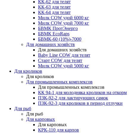
КК-62 для телят
КК-63 для телят
КК-64 для телят
Милк COW удой 6000 кг
Милк COW удой 7000 кг
БВМК ПротЭнерго
БВМК EcoRaps
БВМК-60 (10%)-7000
Для домашних хозяйств
Для домашних хозяйств
Baby Line COW для телят
Старт COW для телят
Милк COW удой 5000 кг
Для кроликов
Для кроликов
Для промышленных комплексов
Для промышленных комплексов
КК 94-1 для молодняка кроликов на откорм
ПЗК-92-2 для лактирующих самок
ПЗК-92-3 для кроликов в период отлучки
Для рыб
Для рыб
Для карповых
Для карповых
КРК-110 для карпов