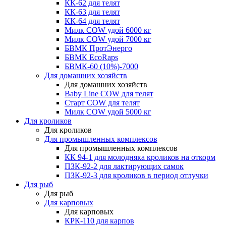
КК-62 для телят
КК-63 для телят
КК-64 для телят
Милк COW удой 6000 кг
Милк COW удой 7000 кг
БВМК ПротЭнерго
БВМК EcoRaps
БВМК-60 (10%)-7000
Для домашних хозяйств
Для домашних хозяйств
Baby Line COW для телят
Старт COW для телят
Милк COW удой 5000 кг
Для кроликов
Для кроликов
Для промышленных комплексов
Для промышленных комплексов
КК 94-1 для молодняка кроликов на откорм
ПЗК-92-2 для лактирующих самок
ПЗК-92-3 для кроликов в период отлучки
Для рыб
Для рыб
Для карповых
Для карповых
КРК-110 для карпов