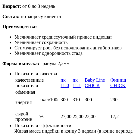
Возраст:
от 0 до 3 недель
Состав:
по запросу клиента
Преимущества:
Увеличивает среднесуточный привес индюшат
Увеличивает сохранность
Стимулирует рост без использования антибиотиков
Увеличивает однородность стада
Форма выпуска:
гранула 2,2мм
Показатели качества
качественные
пк
пк
Baby Line
Финиш
показатели
11-0
11-1
CHICK
CHICK
обменная
ккал/100г
300
310
300
290
энергия
сырой
%
27,00
25,00
22,00
17,2
протеин
Показатели эффективности
Живая масса индейки к концу 3 недели (в конце периода