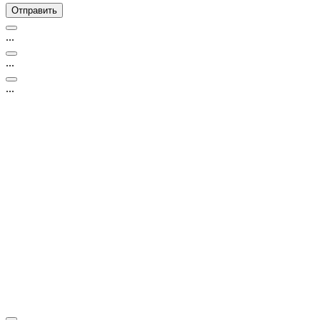
...
...
...