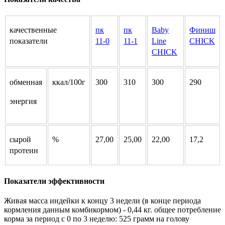
качественные
пк
пк
Baby
Финиш
показатели
11-0
11-1
Line
CHICK
CHICK
обменная
ккал/100г
300
310
300
290
энергия
сырой
%
27,00
25,00
22,00
17,2
протеин
Показатели эффективности
Живая масса индейки к концу 3 недели (в конце периода
кормления данным комбикормом) - 0,44 кг. общее потребление
корма за период с 0 по 3 неделю: 525 грамм на голову