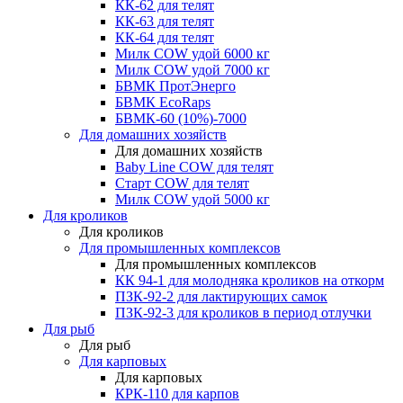
КК-62 для телят
КК-63 для телят
КК-64 для телят
Милк COW удой 6000 кг
Милк COW удой 7000 кг
БВМК ПротЭнерго
БВМК EcoRaps
БВМК-60 (10%)-7000
Для домашних хозяйств
Для домашних хозяйств
Baby Line COW для телят
Старт COW для телят
Милк COW удой 5000 кг
Для кроликов
Для кроликов
Для промышленных комплексов
Для промышленных комплексов
КК 94-1 для молодняка кроликов на откорм
ПЗК-92-2 для лактирующих самок
ПЗК-92-3 для кроликов в период отлучки
Для рыб
Для рыб
Для карповых
Для карповых
КРК-110 для карпов