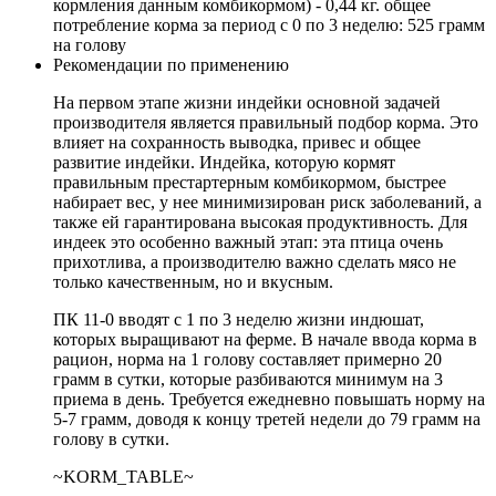
кормления данным комбикормом) - 0,44 кг. общее
потребление корма за период с 0 по 3 неделю: 525 грамм
на голову
Рекомендации по применению
На первом этапе жизни индейки основной задачей
производителя является правильный подбор корма. Это
влияет на сохранность выводка, привес и общее
развитие индейки. Индейка, которую кормят
правильным престартерным комбикормом, быстрее
набирает вес, у нее минимизирован риск заболеваний, а
также ей гарантирована высокая продуктивность. Для
индеек это особенно важный этап: эта птица очень
прихотлива, а производителю важно сделать мясо не
только качественным, но и вкусным.
ПК 11-0 вводят с 1 по 3 неделю жизни индюшат,
которых выращивают на ферме. В начале ввода корма в
рацион, норма на 1 голову составляет примерно 20
грамм в сутки, которые разбиваются минимум на 3
приема в день. Требуется ежедневно повышать норму на
5-7 грамм, доводя к концу третей недели до 79 грамм на
голову в сутки.
~KORM_TABLE~