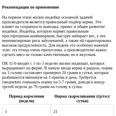
Рекомендации по применению
На первом этапе жизни индейки основной задачей
производителя является правильный подбор корма. Это
влияет на сохранность выводка, привес и общее развитие
индейки. Индейка, которую кормят правильным
престартерным комбикормом, быстрее набирает вес, у нее
минимизирован риск заболеваний, а также ей гарантирована
высокая продуктивность. Для индеек это особенно важный
этап: эта птица очень прихотлива, а производителю важно
сделать мясо не только качественным, но и вкусным.
ПК 11-0 вводят с 1 по 3 неделю жизни индюшат, которых
выращивают на ферме. В начале ввода корма в рацион, норма
на 1 голову составляет примерно 20 грамм в сутки, которые
разбиваются минимум на 3 приема в день. Требуется
ежедневно повышать норму на 5-7 грамм, доводя к концу
третей недели до 79 грамм на голову в сутки.
Период кормления
Норма скармливания (гр/гол/
(недели)
сутки)
1
21