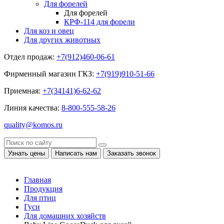
Для форелей
Для форелей
КРФ-114 для форели
Для коз и овец
Для других животных
Отдел продаж:
+7(912)460-06-61
Фирменный магазин ГКЗ:
+7(919)910-51-66
Приемная:
+7(34141)6-62-62
Линия качества:
8-800-555-58-26
quality@komos.ru
Узнать цены
Написать нам
Заказать звонок
Главная
Продукция
Для птиц
Гуси
Для домашних хозяйств