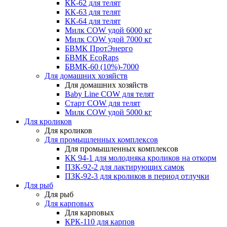
КК-62 для телят
КК-63 для телят
КК-64 для телят
Милк COW удой 6000 кг
Милк COW удой 7000 кг
БВМК ПротЭнерго
БВМК EcoRaps
БВМК-60 (10%)-7000
Для домашних хозяйств
Для домашних хозяйств
Baby Line COW для телят
Старт COW для телят
Милк COW удой 5000 кг
Для кроликов
Для кроликов
Для промышленных комплексов
Для промышленных комплексов
КК 94-1 для молодняка кроликов на откорм
ПЗК-92-2 для лактирующих самок
ПЗК-92-3 для кроликов в период отлучки
Для рыб
Для рыб
Для карповых
Для карповых
КРК-110 для карпов