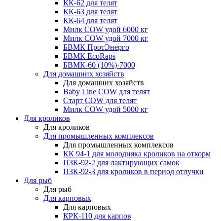
КК-62 для телят
КК-63 для телят
КК-64 для телят
Милк COW удой 6000 кг
Милк COW удой 7000 кг
БВМК ПротЭнерго
БВМК EcoRaps
БВМК-60 (10%)-7000
Для домашних хозяйств
Для домашних хозяйств
Baby Line COW для телят
Старт COW для телят
Милк COW удой 5000 кг
Для кроликов
Для кроликов
Для промышленных комплексов
Для промышленных комплексов
КК 94-1 для молодняка кроликов на откорм
ПЗК-92-2 для лактирующих самок
ПЗК-92-3 для кроликов в период отлучки
Для рыб
Для рыб
Для карповых
Для карповых
КРК-110 для карпов