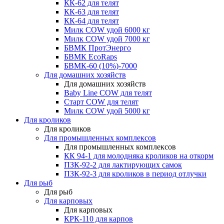
КК-62 для телят
КК-63 для телят
КК-64 для телят
Милк COW удой 6000 кг
Милк COW удой 7000 кг
БВМК ПротЭнерго
БВМК EcoRaps
БВМК-60 (10%)-7000
Для домашних хозяйств
Для домашних хозяйств
Baby Line COW для телят
Старт COW для телят
Милк COW удой 5000 кг
Для кроликов
Для кроликов
Для промышленных комплексов
Для промышленных комплексов
КК 94-1 для молодняка кроликов на откорм
ПЗК-92-2 для лактирующих самок
ПЗК-92-3 для кроликов в период отлучки
Для рыб
Для рыб
Для карповых
Для карповых
КРК-110 для карпов