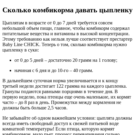
Сколько комбикорма давать цыпленку
Цыплятам в возрасте от 0 до 7 дней требуется совсем
небольшой объем пищи, главное, чтобы комбикорм содержал
питательные вещества и витамины в высокой концентрации.
Этому требованию как нельзя лучше соответствует престартер
Baby Line CHICK. Теперь о том, сколько комбикорма нужно
цыпленку в суки:
от 0 до 5 дней – достаточно 20 грамм на 1 голову;
начиная с 6 дня и до 10-го – 40 грамм.
В дальнейшем суточная норма увеличивается и к концу
третьей недели достигает 122 грамма на каждого цыпленка.
Гранулы подаются равными порциями в течение дня. В
первую неделю, пока птенцы еще очень маленькие, их кормят
часто – до 8 раз в день. Промежутки между кормления не
должны быть больше 2,5 часов.
Не забывайте об одном важнейшем условии: цыплята должны
всегда иметь свободный доступ к свежей питьевой воде
комнатной температуры! Если птица, которую кормят
комбикормом, мало пьет, процесс переваривания сильно