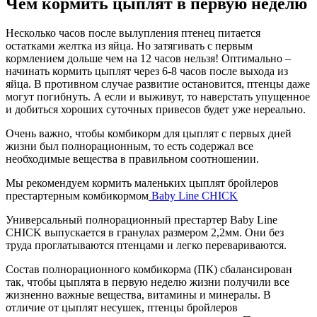
Чем кормить цыплят в первую неделю
Несколько часов после вылупления птенец питается
остатками желтка из яйца. Но затягивать с первым
кормлением дольше чем на 12 часов нельзя! Оптимально –
начинать кормить цыплят через 6-8 часов после выхода из
яйца. В противном случае развитие остановится, птенцы даже
могут погибнуть. А если и выживут, то наверстать упущенное
и добиться хороших суточных привесов будет уже нереально.
Очень важно, чтобы комбикорм для цыплят с первых дней
жизни был полнорационным, то есть содержал все
необходимые вещества в правильном соотношении.
Мы рекомендуем кормить маленьких цыплят бройлеров
престартерным комбикормом
Baby Line CHICK
Универсальный полнорационный престартер Baby Line
CHICK выпускается в гранулах размером 2,2мм. Они без
труда проглатываются птенцами и легко перевариваются.
Состав полнорационного комбикорма (ПК) сбалансирован
так, чтобы цыплята в первую неделю жизни получили все
жизненно важные вещества, витамины и минералы. В
отличие от цыплят несушек, птенцы бройлеров