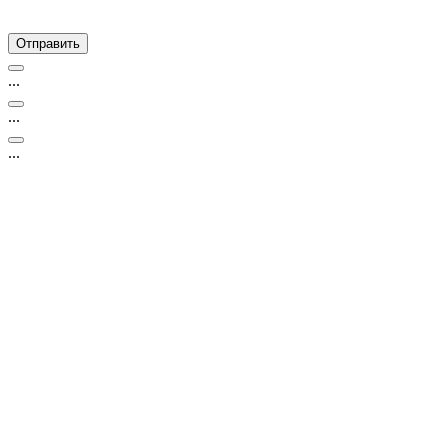
...
...
...