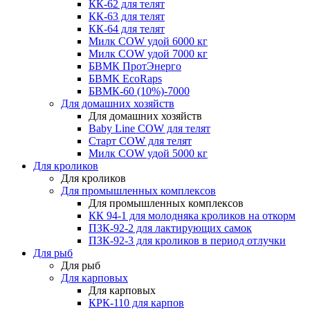
КК-62 для телят
КК-63 для телят
КК-64 для телят
Милк COW удой 6000 кг
Милк COW удой 7000 кг
БВМК ПротЭнерго
БВМК EcoRaps
БВМК-60 (10%)-7000
Для домашних хозяйств
Для домашних хозяйств
Baby Line COW для телят
Старт COW для телят
Милк COW удой 5000 кг
Для кроликов
Для кроликов
Для промышленных комплексов
Для промышленных комплексов
КК 94-1 для молодняка кроликов на откорм
ПЗК-92-2 для лактирующих самок
ПЗК-92-3 для кроликов в период отлучки
Для рыб
Для рыб
Для карповых
Для карповых
КРК-110 для карпов