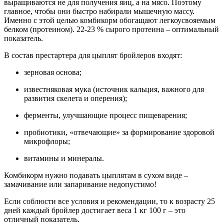
выращиваются не для получения яиц, а на мясо. Поэтому
главное, чтобы они быстро набирали мышечную массу.
Именно с этой целью комбикорм обогащают легкоусвояемым
белком (протеином). 22-23 % сырого протеина – оптимальный
показатель.
В состав престартера для цыплят бройлеров входят:
зерновая основа;
известняковая мука (источник кальция, важного для
развития скелета и оперения);
ферменты, улучшающие процесс пищеварения;
пробиотики, «отвечающие» за формирование здоровой
микрофлоры;
витамины и минералы.
Комбикорм нужно подавать цыплятам в сухом виде –
замачивание или запаривание недопустимо!
Если соблюсти все условия и рекомендации, то к возрасту 25
дней каждый бройлер достигает веса 1 кг 100 г – это
отличный показатель.