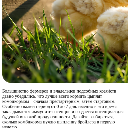
Большинство фермеров и владельцев подсобных хозяйств
давно убедились, что лучше всего кормить цыплят
комбикормом – сначала престартерным, затем стартовым.
Особенно важен период от 0 до 7 дня: именно в это время
закладывается иммунитет птенцов и создается потенциал для
будущей высокой продуктивности. Давайте разбираться,
сколько комбикорма нужно цыпленку бройлера в первую
неделю.