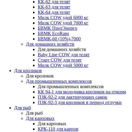
КК-62 для телят
КК-63 для телят
КК-64 для телят
Милк COW удой 6000 кг
Милк COW удой 7000 кг
БВМК ПротЭнерго
БВМК EcoRaps
БВМК-60 (10%)-7000
Для домашних хозяйств
Для домашних хозяйств
Baby Line COW для телят
Старт COW для телят
Милк COW удой 5000 кг
Для кроликов
Для кроликов
Для промышленных комплексов
Для промышленных комплексов
КК 94-1 для молодняка кроликов на откорм
ПЗК-92-2 для лактирующих самок
ПЗК-92-3 для кроликов в период отлучки
Для рыб
Для рыб
Для карповых
Для карповых
КРК-110 для карпов