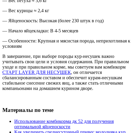
— Вес петуха ≈ 3,6 кг
— Вес курицы ≈ 2,4 кг
— Яйценоскость: Высокая (более 230 штук в год)
— Начало яйцекладки: В 4-5 месяцев
— Особенности: Крупная и мясистая порода, неприхотливая к
условиям
В завершение, при выборе породы кур-несушек важно
учитывать свои цели и условия содержания. При правильном
уходе и при правильном корме, мы советуем вам комбикорм
СТАРТ LAYER ДЛЯ НЕСУШЕК
, он отличается
сбалансированным составом и обеспечит курам-несушкам
стабильное снесение свежих яиц, а также стать отличными
компаньонами на домашнем курином дворе.
Материалы по теме
Использование комбикорма дк 52 для получения
оптимальной яйценоскости
Как увеличить среднесуточный привес молодняка кур