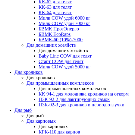
КК-62 для телят
КК-63 для телят
КК-64 для телят
Милк COW удой 6000 кг
Милк COW удой 7000 кг
БВМК ПротЭнерго
БВМК EcoRaps
БВМК-60 (10%)-7000
Для домашних хозяйств
Для домашних хозяйств
Baby Line COW для телят
Старт COW для телят
Милк COW удой 5000 кг
Для кроликов
Для кроликов
Для промышленных комплексов
Для промышленных комплексов
КК 94-1 для молодняка кроликов на откорм
ПЗК-92-2 для лактирующих самок
ПЗК-92-3 для кроликов в период отлучки
Для рыб
Для рыб
Для карповых
Для карповых
КРК-110 для карпов