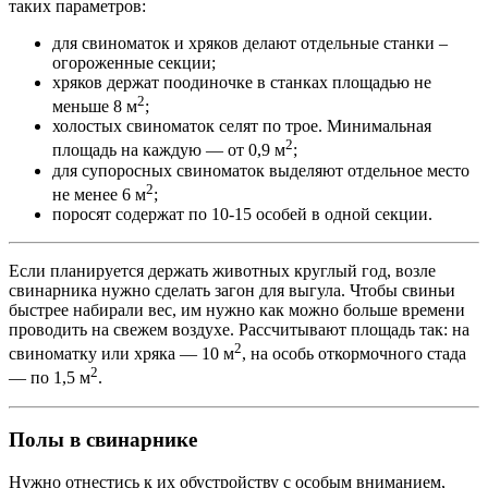
таких параметров:
для свиноматок и хряков делают отдельные станки –
огороженные секции;
хряков держат поодиночке в станках площадью не
2
меньше 8 м
;
холостых свиноматок селят по трое. Минимальная
2
площадь на каждую — от 0,9 м
;
для супоросных свиноматок выделяют отдельное место
2
не менее 6 м
;
поросят содержат по 10-15 особей в одной секции.
Если планируется держать животных круглый год, возле
свинарника нужно сделать загон для выгула. Чтобы свиньи
быстрее набирали вес, им нужно как можно больше времени
проводить на свежем воздухе. Рассчитывают площадь так: на
2
свиноматку или хряка — 10 м
, на особь откормочного стада
2
— по 1,5 м
.
Полы в свинарнике
Нужно отнестись к их обустройству с особым вниманием,