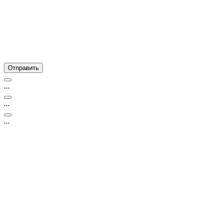
...
...
...