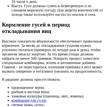
16 часов в день.
Выгул. Гуси должны гулять в безветренную и не
слишком морозную погоду. Для защиты конечностей от
холода также используйте настил из опилок и сена.
Кормление гусей в период
откладывания яиц
Высокие показатели яйценоскости обеспечивает правильное
кормление. За месяц до откладывания гусыням нужно
усиленно питаться (примерно по четыре раза в день), чтобы
организм запасал энергию. За это время птицы должны
набрать не менее 500 граммов. Ускорить процесс помогают
специальные комбикорма, зелень и витаминные добавки.
Главное – не перестараться, излишняя прибавка в весе может
вызвать ожирение и негативно повлиять на продуктивность.
В рационе должны присутствовать:
пророщенное зерно;
рыбная и костная мука;
злаковые культуры (пшеница, овёс, ячмень);
комбикорм для гусей
;
свежая трава, силос;