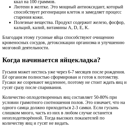
ккал на 100 граммов.
Лютеин в желтке. Это мощный антиоксидант, который
способствует регенерации клеток и замедляет процесс
старения кожи.
Полезные вещества. Продукт содержит железо, фосфор,
кальций, калий, витамины А, D, E, K.
Благодаря этому гусиные яйца способствуют очищению
кровеносных сосудов, детоксикации организма и улучшению
мозговой деятельности.
Когда начинается яйцекладка?
Гусыня может нестись уже через 6-7 месяцев после рождения.
Её организм полностью сформирован и готов к потомству.
Гусаки же созревают медленнее, поэтому не стоит ждать яиц и
гусят сразу после спаривания.
Количество оплодотворенных яиц составляет 50-80% при
условии грамотного соотношения полов. Это означает, что на
одного самца должно приходиться 2-3 самки. Если гусынь
слишком много, часть из них в любом случае останется
неоплодотворённой. Тогда высоких показателей по
количеству яиц и гусят не видать.