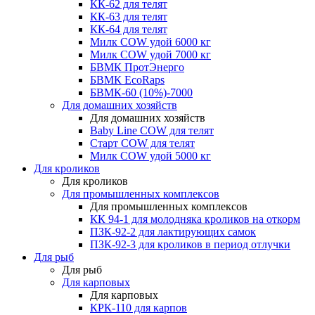
КК-62 для телят
КК-63 для телят
КК-64 для телят
Милк COW удой 6000 кг
Милк COW удой 7000 кг
БВМК ПротЭнерго
БВМК EcoRaps
БВМК-60 (10%)-7000
Для домашних хозяйств
Для домашних хозяйств
Baby Line COW для телят
Старт COW для телят
Милк COW удой 5000 кг
Для кроликов
Для кроликов
Для промышленных комплексов
Для промышленных комплексов
КК 94-1 для молодняка кроликов на откорм
ПЗК-92-2 для лактирующих самок
ПЗК-92-3 для кроликов в период отлучки
Для рыб
Для рыб
Для карповых
Для карповых
КРК-110 для карпов