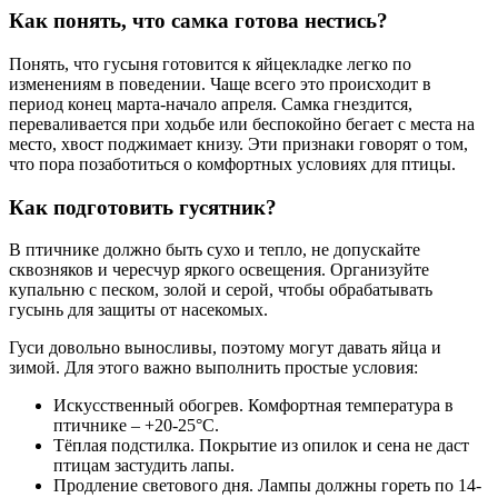
Как понять, что самка готова нестись?
Понять, что гусыня готовится к яйцекладке легко по
изменениям в поведении. Чаще всего это происходит в
период конец марта-начало апреля. Самка гнездится,
переваливается при ходьбе или беспокойно бегает с места на
место, хвост поджимает книзу. Эти признаки говорят о том,
что пора позаботиться о комфортных условиях для птицы.
Как подготовить гусятник?
В птичнике должно быть сухо и тепло, не допускайте
сквозняков и чересчур яркого освещения. Организуйте
купальню с песком, золой и серой, чтобы обрабатывать
гусынь для защиты от насекомых.
Гуси довольно выносливы, поэтому могут давать яйца и
зимой. Для этого важно выполнить простые условия:
Искусственный обогрев. Комфортная температура в
птичнике – +20-25°С.
Тёплая подстилка. Покрытие из опилок и сена не даст
птицам застудить лапы.
Продление светового дня. Лампы должны гореть по 14-