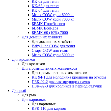
КК-62 для телят
КК-63 для телят
КК-64 для телят
Милк COW удой 6000 кг
Милк COW удой 7000 кг
БВМК ПротЭнерго
БВМК EcoRaps
БВМК-60 (10%)-7000
Для домашних хозяйств
Для домашних хозяйств
Baby Line COW для телят
Старт COW для телят
Милк COW удой 5000 кг
Для кроликов
Для кроликов
Для промышленных комплексов
Для промышленных комплексов
КК 94-1 для молодняка кроликов на откорм
ПЗК-92-2 для лактирующих самок
ПЗК-92-3 для кроликов в период отлучки
Для рыб
Для рыб
Для карповых
Для карповых
КРК-110 для карпов