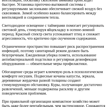
вентиляции, поскольку скопление аммиака происходит
быстрее. Установка приточно-вытяжной системы с
регулируемыми заслонками обеспечивает свежий воздух без
сквозняков. Зимой особенно важно балансировать между
вентиляцией и сохранением тепла.
Светодиодное освещение с таймерами помогает регулировать
световой день, стимулируя яйцекладку в осенне-зимний
период. Красный спектр света успокаивает птиц и снижает
агрессивность, что критично при скученном содержании.
Ограниченное пространство повышает риск распространения
инфекций, поэтому санитарный режим должен быть
безупречным. Ежедневная уборка помета, использование
антибактериальной подстилки и регулярная дезинфекция
оборудования — обязательные меры профилактики.
Обогащение среды играет ключевую роль в психологическом
комфорте несушек. Подвесные кочаны капусты, зеркала,
деревянные жердочки разной толщины создают
стимулирующую обстановку. Куры, получающие достаточно
развлечений, меньше подвержены расклеву и другим
поведенческим проблемам.
При правильной организации компактное хозяйство может
быть даже более рентабельным, чем экстенсивное. Снижаются