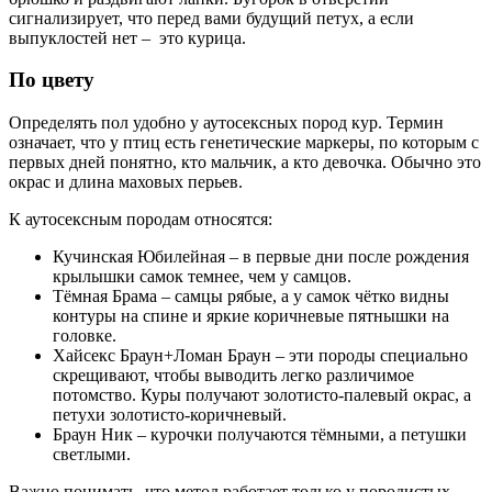
сигнализирует, что перед вами будущий петух, а если
выпуклостей нет – это курица.
По цвету
Определять пол удобно у аутосексных пород кур. Термин
означает, что у птиц есть генетические маркеры, по которым с
первых дней понятно, кто мальчик, а кто девочка. Обычно это
окрас и длина маховых перьев.
К аутосексным породам относятся:
Кучинская Юбилейная – в первые дни после рождения
крылышки самок темнее, чем у самцов.
Тёмная Брама – самцы рябые, а у самок чётко видны
контуры на спине и яркие коричневые пятнышки на
головке.
Хайсекс Браун+Ломан Браун – эти породы специально
скрещивают, чтобы выводить легко различимое
потомство. Куры получают золотисто-палевый окрас, а
петухи золотисто-коричневый.
Браун Ник – курочки получаются тёмными, а петушки
светлыми.
Важно понимать, что метод работает только у породистых