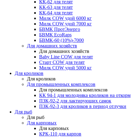
КК-62 для телят
КК-63 для телят
КК-64 для телят
Милк COW удой 6000 кг
Милк COW удой 7000 кг
БВМК ПротЭнерго
БВМК EcoRaps
БВМК-60 (10%)-7000
Для домашних хозяйств
Для домашних хозяйств
Baby Line COW для телят
Старт COW для телят
Милк COW удой 5000 кг
Для кроликов
Для кроликов
Для промышленных комплексов
Для промышленных комплексов
КК 94-1 для молодняка кроликов на откорм
ПЗК-92-2 для лактирующих самок
ПЗК-92-3 для кроликов в период отлучки
Для рыб
Для рыб
Для карповых
Для карповых
КРК-110 для карпов