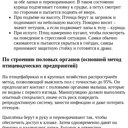
за обе лапки и переворачивают. В таком состоянии
курица подтягивает головку к грудке, а петух смотрит
по сторонам и пытается поднять её вверх.
При подъёме на высоту. Птенца берут за загривок и
поднимают на небольшую высоту. Покорно висит –
значит петушок, а если поджимает лапы к телу – курица.
При испуге. Птиц намеренно пугают, чтобы посмотреть
на поведение в стрессовой ситуации. Самки обычно
сжимаются и пытаются укрыться в гнёздах, самцы
принимают защитную стойку и готовятся к драке.
По строению половых органов (основной метод
птицеводческих предприятий)
На птицефабриках и в крупных хозяйствах распространён
метод, позволяющий выяснить пол с точностью до 95%. Он
предполагает контакт с половыми органами малыша, которые
не видны с первого взгляда. Манипуляцию должен выполнять
опытный специалист, иначе есть риск повредить
репродуктивную систему, занести инфекцию и даже потерять
птенцов.
Цыплёнка берут в руку и переворачивают так, чтобы
обеспечить доступ к клоаке. Затем одновременно давят на
брюшко и раздвигают лапки. Бугорок в отверстии