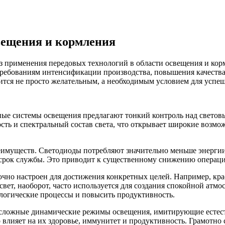
вещения и кормления
з применения передовых технологий в области освещения и кор
 требованиям интенсификации производства, повышения качеств
тся не просто желательным, а необходимым условием для успеш
нные системы освещения предлагают тонкий контроль над свето
сть и спектральный состав света, что открывает широкие возм
еимуществ. Светодиоды потребляют значительно меньше энерги
срок службы. Это приводит к существенному снижению операци
очно настроен для достижения конкретных целей. Например, кра
свет, наоборот, часто используется для создания спокойной атм
логические процессы и повысить продуктивность.
 сложные динамические режимы освещения, имитирующие естест
 влияет на их здоровье, иммунитет и продуктивность. Грамотн