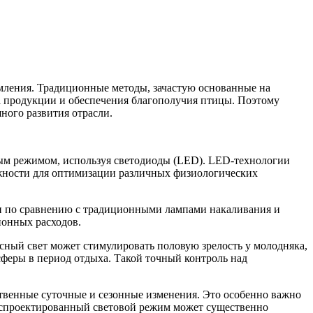
мления. Традиционные методы, зачастую основанные на
а продукции и обеспечения благополучия птицы. Поэтому
ного развития отрасли.
вым режимом, используя светодиоды (LED). LED-технологии
ожности для оптимизации различных физиологических
и по сравнению с традиционными лампами накаливания и
онных расходов.
сный свет может стимулировать половую зрелость у молодняка,
осферы в период отдыха. Такой точный контроль над
венные суточные и сезонные изменения. Это особенно важно
о спроектированный световой режим может существенно