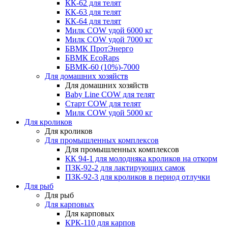
КК-62 для телят
КК-63 для телят
КК-64 для телят
Милк COW удой 6000 кг
Милк COW удой 7000 кг
БВМК ПротЭнерго
БВМК EcoRaps
БВМК-60 (10%)-7000
Для домашних хозяйств
Для домашних хозяйств
Baby Line COW для телят
Старт COW для телят
Милк COW удой 5000 кг
Для кроликов
Для кроликов
Для промышленных комплексов
Для промышленных комплексов
КК 94-1 для молодняка кроликов на откорм
ПЗК-92-2 для лактирующих самок
ПЗК-92-3 для кроликов в период отлучки
Для рыб
Для рыб
Для карповых
Для карповых
КРК-110 для карпов