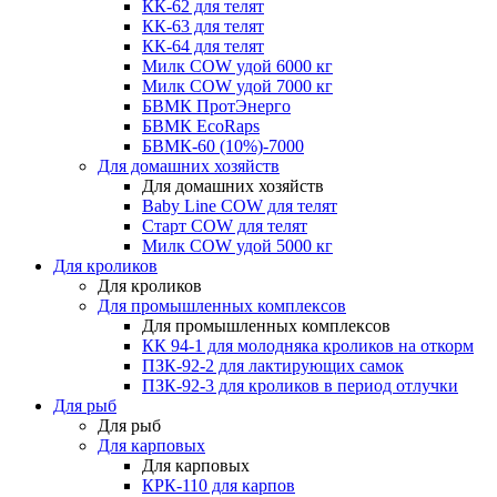
КК-62 для телят
КК-63 для телят
КК-64 для телят
Милк COW удой 6000 кг
Милк COW удой 7000 кг
БВМК ПротЭнерго
БВМК EcoRaps
БВМК-60 (10%)-7000
Для домашних хозяйств
Для домашних хозяйств
Baby Line COW для телят
Старт COW для телят
Милк COW удой 5000 кг
Для кроликов
Для кроликов
Для промышленных комплексов
Для промышленных комплексов
КК 94-1 для молодняка кроликов на откорм
ПЗК-92-2 для лактирующих самок
ПЗК-92-3 для кроликов в период отлучки
Для рыб
Для рыб
Для карповых
Для карповых
КРК-110 для карпов