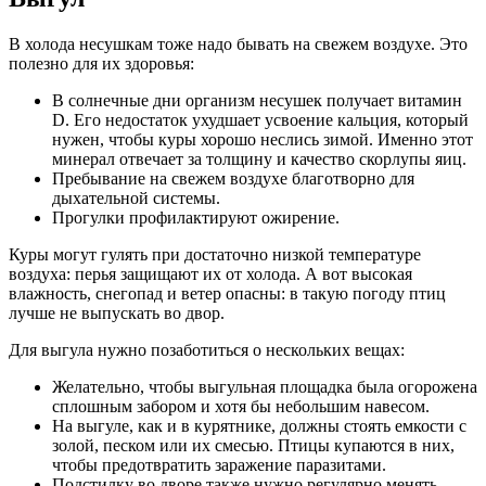
В холода несушкам тоже надо бывать на свежем воздухе. Это
полезно для их здоровья:
В солнечные дни организм несушек получает витамин
D. Его недостаток ухудшает усвоение кальция, который
нужен, чтобы куры хорошо неслись зимой. Именно этот
минерал отвечает за толщину и качество скорлупы яиц.
Пребывание на свежем воздухе благотворно для
дыхательной системы.
Прогулки профилактируют ожирение.
Куры могут гулять при достаточно низкой температуре
воздуха: перья защищают их от холода. А вот высокая
влажность, снегопад и ветер опасны: в такую погоду птиц
лучше не выпускать во двор.
Для выгула нужно позаботиться о нескольких вещах:
Желательно, чтобы выгульная площадка была огорожена
сплошным забором и хотя бы небольшим навесом.
На выгуле, как и в курятнике, должны стоять емкости с
золой, песком или их смесью. Птицы купаются в них,
чтобы предотвратить заражение паразитами.
Подстилку во дворе также нужно регулярно менять.