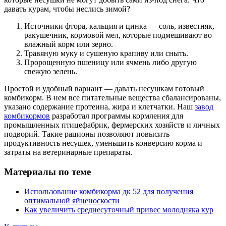
давать курам, чтобы неслись зимой?
Источники фтора, кальция и цинка ― соль, известняк,
ракушечник, кормовой мел, которые подмешивают во
влажный корм или зерно.
Травяную муку и сушеную крапиву или сныть.
Пророщенную пшеницу или ячмень либо другую
свежую зелень.
Простой и удобный вариант ― давать несушкам готовый
комбикорм. В нем все питательные вещества сбалансированы,
указано содержание протеина, жира и клетчатки. Наш
завод
комбикормов
разработал программы кормления для
промышленных птицефабрик, фермерских хозяйств и личных
подворий. Такие рационы позволяют повысить
продуктивность несушек, уменьшить конверсию корма и
затраты на ветеринарные препараты.
Материалы по теме
Использование комбикорма дк 52 для получения
оптимальной яйценоскости
Как увеличить среднесуточный привес молодняка кур