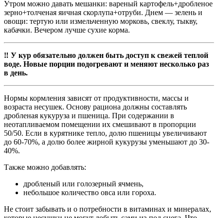
Утром можно давать мешанки: вареный картофель+дробленое
зерно+толченая яичная скорлупа+отруби. Днем ― зелень и
овощи: тертую или измельченную морковь, свеклу, тыкву,
кабачки. Вечером лучше сухие корма.
‼️ У кур обязательно должен быть доступ к свежей теплой
воде. Новые порции подогревают и меняют несколько раз
в день.
Нормы кормления зависят от продуктивности, массы и
возраста несушек. Основу рациона должны составлять
дробленая кукуруза и пшеница. При содержании в
неотапливаемом помещении их смешивают в пропорции
50/50. Если в курятнике тепло, долю пшеницы увеличивают
до 60-70%, а долю более жирной кукурузы уменьшают до 30-
40%.
Также можно добавлять:
дробленый или голозерный ячмень,
небольшое количество овса или гороха.
Не стоит забывать и о потребности в витаминах и минералах,
которые несушки не могут добыть сами из-под снега. Что