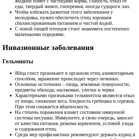
жидкий помет с частицами корма, слабость, отказ от
еды, твердый живот, гиперемия, иногда судороги лап.
Чтобы избежать развития этого заболевания у
молодняка, нужно обеспечить птиц хорошим
сбалансированным питанием и чистой водой.
С новой пищей птенцов стоит знакомить постепенно
маленькими порциями.
Инвазионные заболевания
Гельминты
Яйца глист проникают в организм птиц алиментарным
способом, заражение происходит через личинки.
Основные источники – пища, земляные поверхности,
предметы обихода, насекомые, улитки и черви.
Характерными признаками гельминтоза являются отказ
от пищи, снижение веса, бледность гребешка и сережек.
При этом снижается яйценоскость.
На степень поражения влияет состояние иммунной
системы несушки. Иммунитет, в свою очередь, зависит
от качества питания, режима кормления, условий ухода
и содержания птиц.
Среди мер профилактики рекомендуют держать куриц в