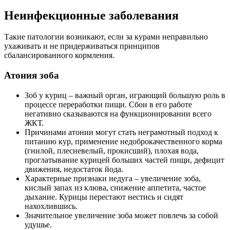
Неинфекционные заболевания
Такие патологии возникают, если за курами неправильно
ухаживать и не придерживаться принципов
сбалансированного кормления.
Атония зоба
Зоб у куриц – важный орган, играющий большую роль в
процессе переработки пищи. Сбои в его работе
негативно сказываются на функционировании всего
ЖКТ.
Причинами атонии могут стать неграмотный подход к
питанию кур, применение недоброкачественного корма
(гнилой, плесневелый, прокисший), плохая вода,
проглатывание курицей больших частей пищи, дефицит
движения, недостаток йода.
Характерные признаки недуга – увеличение зоба,
кислый запах из клюва, снижение аппетита, частое
дыхание. Курицы перестают нестись и сидят
нахохлившись.
Значительное увеличение зоба может повлечь за собой
удушье.