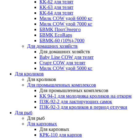
КК-62 для телят
КК-63 для телят
КК-64 для телят
Милк COW удой 6000 кг
Милк COW удой 7000 кг
БВМК ПротЭнерго
БВМК EcoRaps
БВМК-60 (10%)-7000
Для домашних хозяйств
Для домашних хозяйств
Baby Line COW для телят
Старт COW для телят
Милк COW удой 5000 кг
Для кроликов
Для кроликов
Для промышленных комплексов
Для промышленных комплексов
КК 94-1 для молодняка кроликов на откорм
ПЗК-92-2 для лактирующих самок
ПЗК-92-3 для кроликов в период отлучки
Для рыб
Для рыб
Для карповых
Для карповых
КРК-110 для карпов