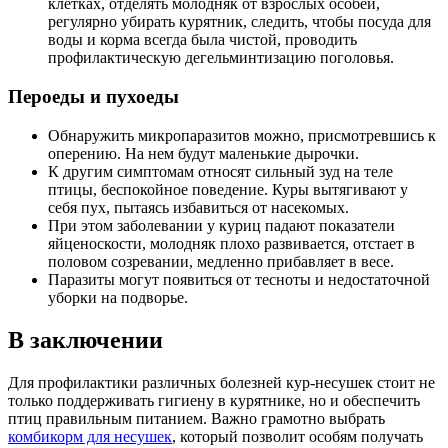
клетках, отделять молодняк от взрослых особей,
регулярно убирать курятник, следить, чтобы посуда для
воды и корма всегда была чистой, проводить
профилактическую дегельминтизацию поголовья.
Пероеды и пухоеды
Обнаружить микропаразитов можно, присмотревшись к
оперению. На нем будут маленькие дырочки.
К другим симптомам относят сильный зуд на теле
птицы, беспокойное поведение. Куры вытягивают у
себя пух, пытаясь избавиться от насекомых.
При этом заболевании у куриц падают показатели
яйценоскости, молодняк плохо развивается, отстает в
половом созревании, медленно прибавляет в весе.
Паразиты могут появиться от тесноты и недостаточной
уборки на подворье.
В заключении
Для профилактики различных болезней кур-несушек стоит не
только поддерживать гигиену в курятнике, но и обеспечить
птиц правильным питанием. Важно грамотно выбрать
комбикорм для несушек
, который позволит особям получать