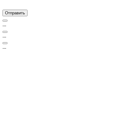
...
...
...