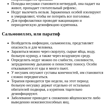
Походка несушки становится нетвердой, она падает на
живот, пропадает глотательный рефлекс.
Недуг вылечить нельзя. Зараженных особей изолируют
и умерщвляют, чтобы не потерять все поголовье.
Для профилактики проводят вакцинацию и
периодическую дезинфекцию курятника.
Сальмонеллез, или паратиф
Возбудитель инфекции, сальмонелла, представляет
опасность и для человека.
Заразиться можно через скорлупу, сырые яйца, воду,
больную курицу, а также через воздушную среду.
Определить недуг можно по слабости, сонливости,
затрудненному дыханию и пенистому поносу. Особи
отказываются от еды и много пьют.
У несушек опухают суставы конечностей, им становится
сложно передвигаться.
Терапия проводится три недели, на этот период
больную несушку держат отдельно от остальных
обитателей подворья, а курятник тщательно
дезинфицируют.
Заболевание приводит к снижению яйценоскости либо
выведению нежизнеспособных яиц.