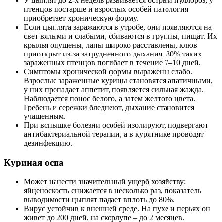
У цыплят до 2-х недель развивается острый пуллороз, у
птенцов постарше и взрослых особей патология
приобретает хроническую форму.
Если цыплята заражаются в утробе, они появляются на
свет вялыми и слабыми, сбиваются в группы, пищат. Их
крылья опущены, лапы широко расставлены, клюв
приоткрыт из-за затрудненного дыхания. 80% таких
зараженных птенцов погибает в течение 7–10 дней.
Симптомы хронической формы выражены слабо.
Взрослые зараженные курицы становятся апатичными,
у них пропадает аппетит, появляется сильная жажда.
Наблюдается понос белого, а затем желтого цвета.
Гребень и сережки бледнеют, дыхание становится
учащенным.
При вспышке болезни особей изолируют, подвергают
антибактериальной терапии, а в курятнике проводят
дезинфекцию.
Куриная оспа
Может нанести значительный ущерб хозяйству:
яйценоскость снижается в несколько раз, показатель
выводимости цыплят падает вплоть до 80%.
Вирус устойчив к внешней среде. На пухе и перьях он
живет до 200 дней, на скорлупе – до 2 месяцев.