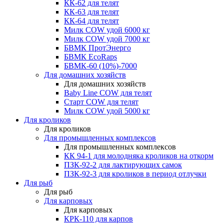
КК-62 для телят
КК-63 для телят
КК-64 для телят
Милк COW удой 6000 кг
Милк COW удой 7000 кг
БВМК ПротЭнерго
БВМК EcoRaps
БВМК-60 (10%)-7000
Для домашних хозяйств
Для домашних хозяйств
Baby Line COW для телят
Старт COW для телят
Милк COW удой 5000 кг
Для кроликов
Для кроликов
Для промышленных комплексов
Для промышленных комплексов
КК 94-1 для молодняка кроликов на откорм
ПЗК-92-2 для лактирующих самок
ПЗК-92-3 для кроликов в период отлучки
Для рыб
Для рыб
Для карповых
Для карповых
КРК-110 для карпов