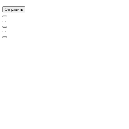
...
...
...