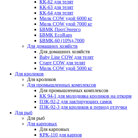
КК-62 для телят
КК-63 для телят
КК-64 для телят
Милк COW удой 6000 кг
Милк COW удой 7000 кг
БВМК ПротЭнерго
БВМК EcoRaps
БВМК-60 (10%)-7000
Для домашних хозяйств
Для домашних хозяйств
Baby Line COW для телят
Старт COW для телят
Милк COW удой 5000 кг
Для кроликов
Для кроликов
Для промышленных комплексов
Для промышленных комплексов
КК 94-1 для молодняка кроликов на откорм
ПЗК-92-2 для лактирующих самок
ПЗК-92-3 для кроликов в период отлучки
Для рыб
Для рыб
Для карповых
Для карповых
КРК-110 для карпов