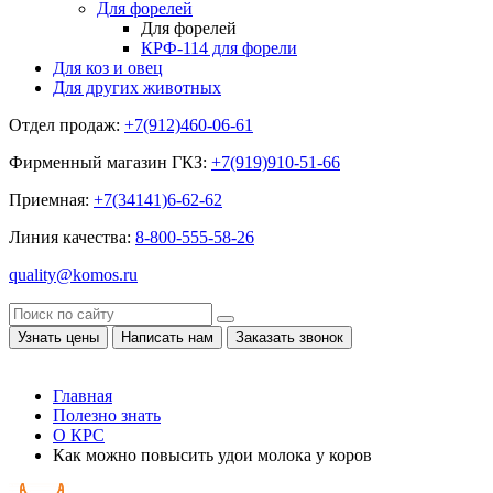
Для форелей
Для форелей
КРФ-114 для форели
Для коз и овец
Для других животных
Отдел продаж:
+7(912)460-06-61
Фирменный магазин ГКЗ:
+7(919)910-51-66
Приемная:
+7(34141)6-62-62
Линия качества:
8-800-555-58-26
quality@komos.ru
Узнать цены
Написать нам
Заказать звонок
Главная
Полезно знать
О КРС
Как можно повысить удои молока у коров