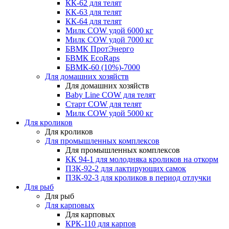
КК-62 для телят
КК-63 для телят
КК-64 для телят
Милк COW удой 6000 кг
Милк COW удой 7000 кг
БВМК ПротЭнерго
БВМК EcoRaps
БВМК-60 (10%)-7000
Для домашних хозяйств
Для домашних хозяйств
Baby Line COW для телят
Старт COW для телят
Милк COW удой 5000 кг
Для кроликов
Для кроликов
Для промышленных комплексов
Для промышленных комплексов
КК 94-1 для молодняка кроликов на откорм
ПЗК-92-2 для лактирующих самок
ПЗК-92-3 для кроликов в период отлучки
Для рыб
Для рыб
Для карповых
Для карповых
КРК-110 для карпов