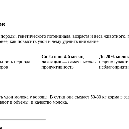
ов
ороды, генетического потенциала, возраста и веса животного, 
нее, как повысить удои и чему уделить внимание.
―
Со 2-го по 4-й месяц
До 20% молок
ьность периода
лактации
― самая высокая
недополучают
оров
продуктивность
неблагоприятн
дои молока у коровы. В сутки она съедает 50-80 кг корма в зав
ают и объемы, и качество молока.
а