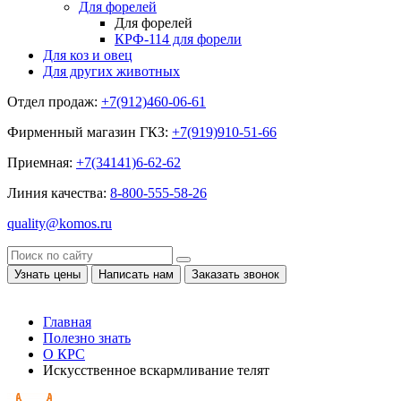
Для форелей
Для форелей
КРФ-114 для форели
Для коз и овец
Для других животных
Отдел продаж:
+7(912)460-06-61
Фирменный магазин ГКЗ:
+7(919)910-51-66
Приемная:
+7(34141)6-62-62
Линия качества:
8-800-555-58-26
quality@komos.ru
Узнать цены
Написать нам
Заказать звонок
Главная
Полезно знать
О КРС
Искусственное вскармливание телят