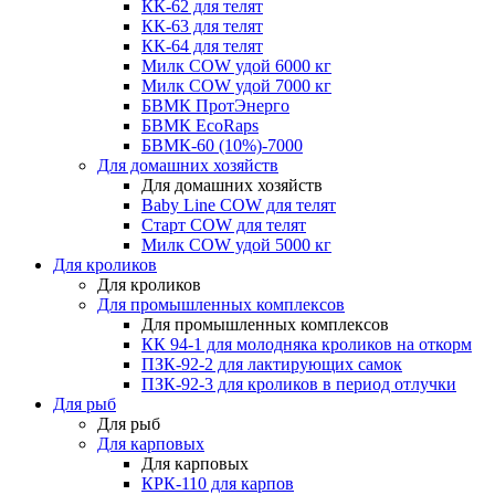
КК-62 для телят
КК-63 для телят
КК-64 для телят
Милк COW удой 6000 кг
Милк COW удой 7000 кг
БВМК ПротЭнерго
БВМК EcoRaps
БВМК-60 (10%)-7000
Для домашних хозяйств
Для домашних хозяйств
Baby Line COW для телят
Старт COW для телят
Милк COW удой 5000 кг
Для кроликов
Для кроликов
Для промышленных комплексов
Для промышленных комплексов
КК 94-1 для молодняка кроликов на откорм
ПЗК-92-2 для лактирующих самок
ПЗК-92-3 для кроликов в период отлучки
Для рыб
Для рыб
Для карповых
Для карповых
КРК-110 для карпов