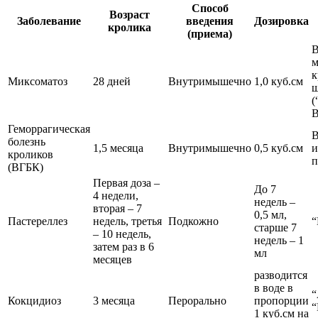
Способ
Возраст
Заболевание
введения
Дозировка
кролика
(приема)
В
м
к
Миксоматоз
28 дней
Внутримышечно
1,0 куб.см
ш
(
В
Геморрагическая
В
болезнь
1,5 месяца
Внутримышечно
0,5 куб.см
и
кроликов
п
(ВГБК)
Первая доза –
До 7
4 недели,
недель –
вторая – 7
0,5 мл,
Пастереллез
недель, третья
Подкожно
“
старше 7
– 10 недель,
недель – 1
затем раз в 6
мл
месяцев
разводится
в воде в
“
Кокцидиоз
3 месяца
Перорально
пропорции
“
1 куб.см на