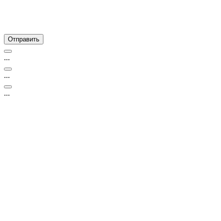
...
...
...