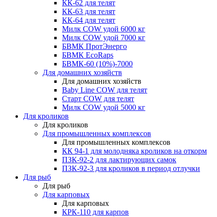
КК-62 для телят
КК-63 для телят
КК-64 для телят
Милк COW удой 6000 кг
Милк COW удой 7000 кг
БВМК ПротЭнерго
БВМК EcoRaps
БВМК-60 (10%)-7000
Для домашних хозяйств
Для домашних хозяйств
Baby Line COW для телят
Старт COW для телят
Милк COW удой 5000 кг
Для кроликов
Для кроликов
Для промышленных комплексов
Для промышленных комплексов
КК 94-1 для молодняка кроликов на откорм
ПЗК-92-2 для лактирующих самок
ПЗК-92-3 для кроликов в период отлучки
Для рыб
Для рыб
Для карповых
Для карповых
КРК-110 для карпов