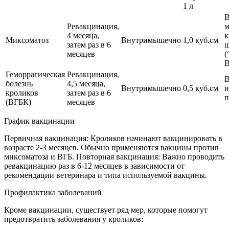
1 л
В
Ревакцинация,
м
4 месяца,
к
Миксоматоз
Внутримышечно
1,0 куб.см
затем раз в 6
ш
месяцев
(
В
Геморрагическая
Ревакцинация,
В
болезнь
4,5 месяца,
Внутримышечно
0,5 куб.см
и
кроликов
затем раз в 6
п
(ВГБК)
месяцев
График вакцинации
Первичная вакцинация: Кроликов начинают вакцинировать в
возрасте 2-3 месяцев. Обычно применяются вакцины против
миксоматоза и ВГБ. Повторная вакцинация: Важно проводить
ревакцинацию раз в 6-12 месяцев в зависимости от
рекомендации ветеринара и типа используемой вакцины.
Профилактика заболеваний
Кроме вакцинации, существует ряд мер, которые помогут
предотвратить заболевания у кроликов: