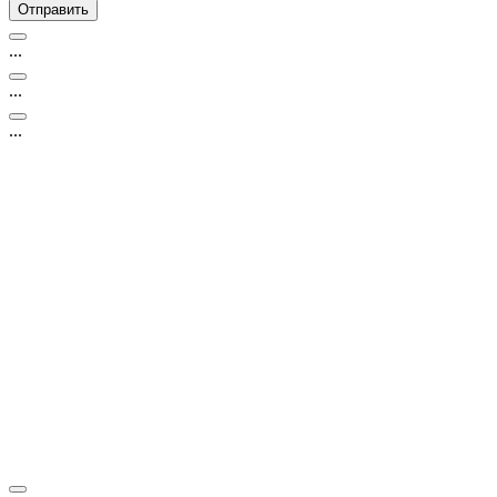
...
...
...