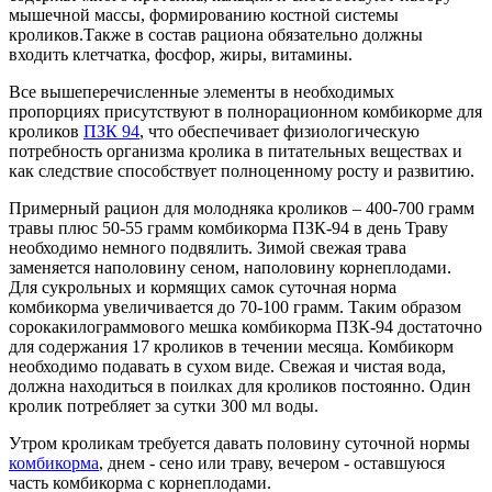
мышечной массы, формированию костной системы
кроликов.Также в состав рациона обязательно должны
входить клетчатка, фосфор, жиры, витамины.
Все вышеперечисленные элементы в необходимых
пропорциях присутствуют в полнорационном комбикорме для
кроликов
ПЗК 94
, что обеспечивает физиологическую
потребность организма кролика в питательных веществах и
как следствие способствует полноценному росту и развитию.
Примерный рацион для молодняка кроликов – 400-700 грамм
травы плюс 50-55 грамм комбикорма ПЗК-94 в день Траву
необходимо немного подвялить. Зимой свежая трава
заменяется наполовину сеном, наполовину корнеплодами.
Для сукрольных и кормящих самок суточная норма
комбикорма увеличивается до 70-100 грамм. Таким образом
сорокакилограммового мешка комбикорма ПЗК-94 достаточно
для содержания 17 кроликов в течении месяца. Комбикорм
необходимо подавать в сухом виде. Свежая и чистая вода,
должна находиться в поилках для кроликов постоянно. Один
кролик потребляет за сутки 300 мл воды.
Утром кроликам требуется давать половину суточной нормы
комбикорма
, днем - сено или траву, вечером - оставшуюся
часть комбикорма с корнеплодами.