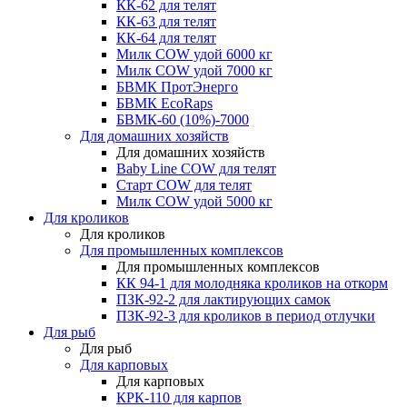
КК-62 для телят
КК-63 для телят
КК-64 для телят
Милк COW удой 6000 кг
Милк COW удой 7000 кг
БВМК ПротЭнерго
БВМК EcoRaps
БВМК-60 (10%)-7000
Для домашних хозяйств
Для домашних хозяйств
Baby Line COW для телят
Старт COW для телят
Милк COW удой 5000 кг
Для кроликов
Для кроликов
Для промышленных комплексов
Для промышленных комплексов
КК 94-1 для молодняка кроликов на откорм
ПЗК-92-2 для лактирующих самок
ПЗК-92-3 для кроликов в период отлучки
Для рыб
Для рыб
Для карповых
Для карповых
КРК-110 для карпов