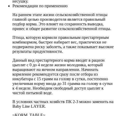
несушку.
Рекомендации по применению
На раннем этапе жизни сельскохозяйственной птицы
главной целью производителя является правильный
подбор корма. Это влияет на сохранность выводка,
привес и общее развитие сельскохозяйственной птицы.
Птица, которую кормили правильным престартерным
комбикормом, быстрее набирает вес, практически не
подвержена риску заболеть, а также показывает высокие
результаты продуктивности.
Данный вид престартерного корма вводят в рацион
цыплят с 0 до 4 недели жизни молодняка, который
выращивают на яичном направлении. Начинать
кормление рекомендуется сразу после отбора из
инкубатора с 15 грамм на голову в сутки, постепенно
увеличивая норму ввода до 31 грамма на голову в сутки
к 4 неделе. Необходим свободный доступ цыплят к
чистой питьевой воде.
В условиях частных хозяйств ПК 2-3 можно заменить на
Baby Line LAYER.
~KORM_TABLE~