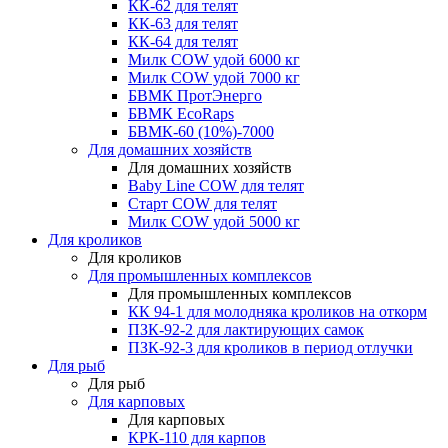
КК-62 для телят
КК-63 для телят
КК-64 для телят
Милк COW удой 6000 кг
Милк COW удой 7000 кг
БВМК ПротЭнерго
БВМК EcoRaps
БВМК-60 (10%)-7000
Для домашних хозяйств
Для домашних хозяйств
Baby Line COW для телят
Старт COW для телят
Милк COW удой 5000 кг
Для кроликов
Для кроликов
Для промышленных комплексов
Для промышленных комплексов
КК 94-1 для молодняка кроликов на откорм
ПЗК-92-2 для лактирующих самок
ПЗК-92-3 для кроликов в период отлучки
Для рыб
Для рыб
Для карповых
Для карповых
КРК-110 для карпов