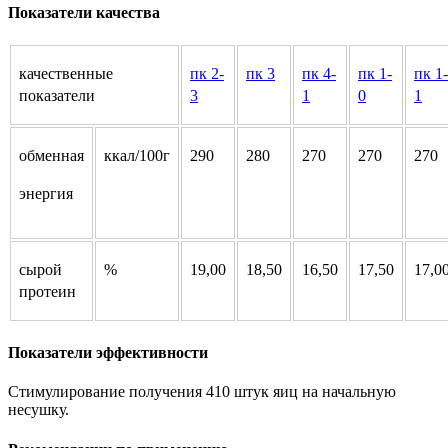
Показатели качества
качественные
пк 2-
пк 3
пк 4-
пк 1-
пк 1-
показатели
3
1
0
1
обменная
ккал/100г
290
280
270
270
270
энергия
сырой
%
19,00
18,50
16,50
17,50
17,0
протеин
Показатели эффективности
Стимулирование получения 410 штук яиц на начальную
несушку.