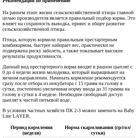
Рекомендации по применению
На раннем этапе жизни сельскохозяйственной птицы главной
целью производителя является правильный подбор корма. Это
влияет на сохранность выводка, привес и общее развитие
сельскохозяйственной птицы.
Птица, которую кормили правильным престартерным
комбикормом, быстрее набирает вес, практически не
подвержена риску заболеть, а также показывает высокие
результаты продуктивности.
Данный вид престартерного корма вводят в рацион цыплят с
0 до 4 недели жизни молодняка, который выращивают на
яичном направлении. Начинать кормление рекомендуется
сразу после отбора из инкубатора с 15 грамм на голову в
сутки, постепенно увеличивая норму ввода до 31 грамма на
голову в сутки к 4 неделе. Необходим свободный доступ
цыплят к чистой питьевой воде.
В условиях частных хозяйств ПК 2-3 можно заменить на Baby
Line LAYER.
Период кормления
Норма скармливания (гр/гол/
(недели)
сутки)