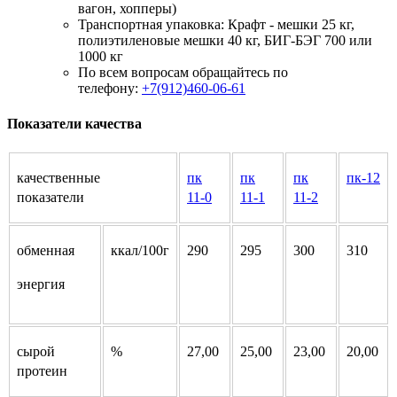
вагон, хопперы)
Транспортная упаковка: Крафт - мешки 25 кг,
полиэтиленовые мешки 40 кг, БИГ-БЭГ 700 или
1000 кг
По всем вопросам обращайтесь по
телефону:
+7(912)460-06-61
Показатели качества
качественные
пк
пк
пк
пк-12
показатели
11-0
11-1
11-2
обменная
ккал/100г
290
295
300
310
энергия
сырой
%
27,00
25,00
23,00
20,00
протеин