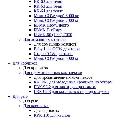
КК-62 для телят
КК-63 для телят
КК-64 для телят
Милк COW удой 6000 кг
Милк COW удой 7000 кг
БВМК ПротЭнерго
БВМК EcoRaps
БВМК-60 (10%)-7000
Для домашних хозяйств
Для домашних хозяйств
Baby Line COW для телят
Старт COW для телят
Милк COW удой 5000 кг
Для кроликов
Для кроликов
Для промышленных комплексов
Для промышленных комплексов
КК 94-1 для молодняка кроликов на откорм
ПЗК-92-2 для лактирующих самок
ПЗК-92-3 для кроликов в период отлучки
Для рыб
Для рыб
Для карповых
Для карповых
КРК-110 для карпов