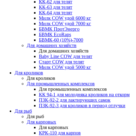
КК-62 для телят
КК-63 для телят
КК-64 для телят
Милк COW удой 6000 кг
Милк COW удой 7000 кг
БВМК ПротЭнерго
БВМК EcoRaps
БВМК-60 (10%)-7000
Для домашних хозяйств
Для домашних хозяйств
Baby Line COW для телят
Старт COW для телят
Милк COW удой 5000 кг
Для кроликов
Для кроликов
Для промышленных комплексов
Для промышленных комплексов
КК 94-1 для молодняка кроликов на откорм
ПЗК-92-2 для лактирующих самок
ПЗК-92-3 для кроликов в период отлучки
Для рыб
Для рыб
Для карповых
Для карповых
КРК-110 для карпов