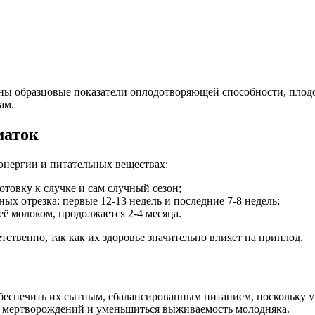
ны образцовые показатели оплодотворяющей способности, плодов
ам.
маток
энергии и питательных веществах:
готовку к случке и сам случный сезон;
ных отрезка: первые 12-13 недель и последние 7-8 недель;
её молоком, продолжается 2-4 месяца.
ственно, так как их здоровье значительно влияет на приплод.
беспечить их сытным, сбалансированным питанием, поскольку у
о мертворождений и уменьшиться выживаемость молодняка.