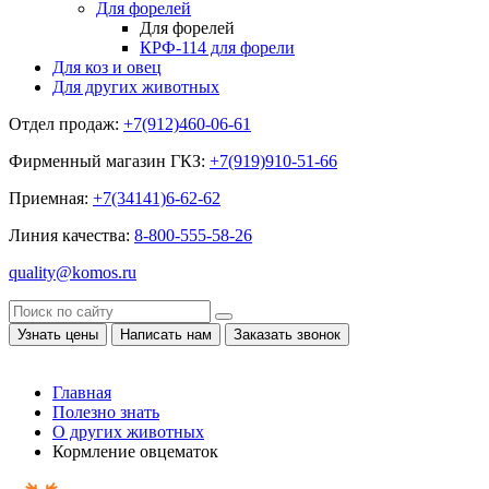
Для форелей
Для форелей
КРФ-114 для форели
Для коз и овец
Для других животных
Отдел продаж:
+7(912)460-06-61
Фирменный магазин ГКЗ:
+7(919)910-51-66
Приемная:
+7(34141)6-62-62
Линия качества:
8-800-555-58-26
quality@komos.ru
Узнать цены
Написать нам
Заказать звонок
Главная
Полезно знать
О других животных
Кормление овцематок