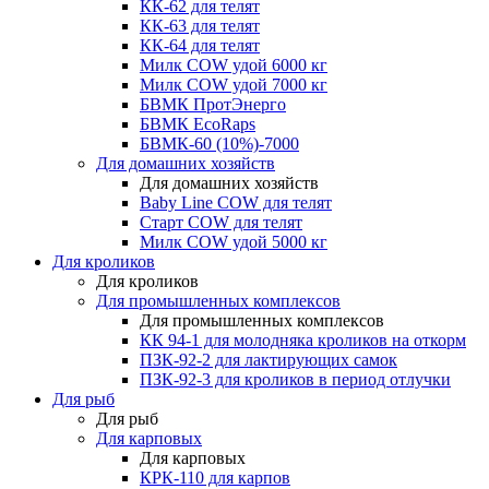
КК-62 для телят
КК-63 для телят
КК-64 для телят
Милк COW удой 6000 кг
Милк COW удой 7000 кг
БВМК ПротЭнерго
БВМК EcoRaps
БВМК-60 (10%)-7000
Для домашних хозяйств
Для домашних хозяйств
Baby Line COW для телят
Старт COW для телят
Милк COW удой 5000 кг
Для кроликов
Для кроликов
Для промышленных комплексов
Для промышленных комплексов
КК 94-1 для молодняка кроликов на откорм
ПЗК-92-2 для лактирующих самок
ПЗК-92-3 для кроликов в период отлучки
Для рыб
Для рыб
Для карповых
Для карповых
КРК-110 для карпов