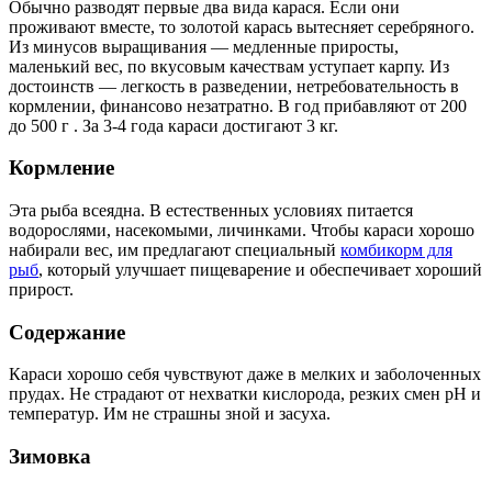
Обычно разводят первые два вида карася. Если они
проживают вместе, то золотой карась вытесняет серебряного.
Из минусов выращивания — медленные приросты,
маленький вес, по вкусовым качествам уступает карпу. Из
достоинств — легкость в разведении, нетребовательность в
кормлении, финансово незатратно. В год прибавляют от 200
до 500 г . За 3-4 года караси достигают 3 кг.
Кормление
Эта рыба всеядна. В естественных условиях питается
водорослями, насекомыми, личинками. Чтобы караси хорошо
набирали вес, им предлагают специальный
комбикорм для
рыб
, который улучшает пищеварение и обеспечивает хороший
прирост.
Содержание
Караси хорошо себя чувствуют даже в мелких и заболоченных
прудах. Не страдают от нехватки кислорода, резких смен рН и
температур. Им не страшны зной и засуха.
Зимовка