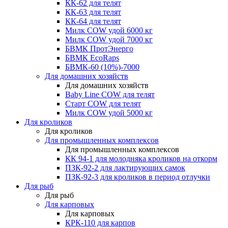
КК-62 для телят
КК-63 для телят
КК-64 для телят
Милк COW удой 6000 кг
Милк COW удой 7000 кг
БВМК ПротЭнерго
БВМК EcoRaps
БВМК-60 (10%)-7000
Для домашних хозяйств
Для домашних хозяйств
Baby Line COW для телят
Старт COW для телят
Милк COW удой 5000 кг
Для кроликов
Для кроликов
Для промышленных комплексов
Для промышленных комплексов
КК 94-1 для молодняка кроликов на откорм
ПЗК-92-2 для лактирующих самок
ПЗК-92-3 для кроликов в период отлучки
Для рыб
Для рыб
Для карповых
Для карповых
КРК-110 для карпов