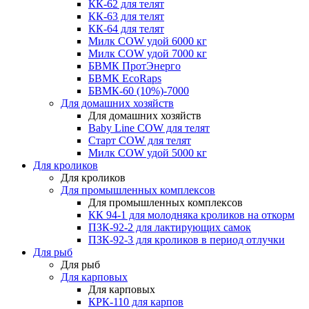
КК-62 для телят
КК-63 для телят
КК-64 для телят
Милк COW удой 6000 кг
Милк COW удой 7000 кг
БВМК ПротЭнерго
БВМК EcoRaps
БВМК-60 (10%)-7000
Для домашних хозяйств
Для домашних хозяйств
Baby Line COW для телят
Старт COW для телят
Милк COW удой 5000 кг
Для кроликов
Для кроликов
Для промышленных комплексов
Для промышленных комплексов
КК 94-1 для молодняка кроликов на откорм
ПЗК-92-2 для лактирующих самок
ПЗК-92-3 для кроликов в период отлучки
Для рыб
Для рыб
Для карповых
Для карповых
КРК-110 для карпов