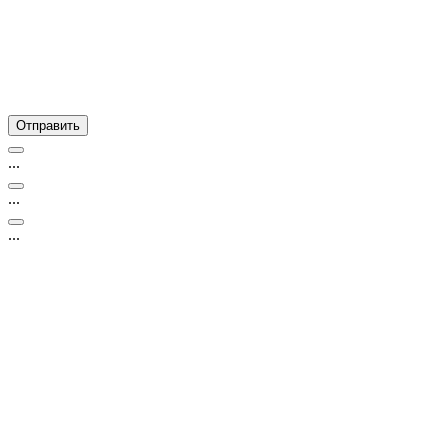
...
...
...