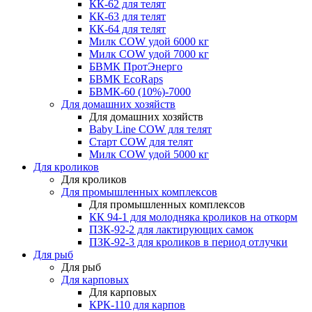
КК-62 для телят
КК-63 для телят
КК-64 для телят
Милк COW удой 6000 кг
Милк COW удой 7000 кг
БВМК ПротЭнерго
БВМК EcoRaps
БВМК-60 (10%)-7000
Для домашних хозяйств
Для домашних хозяйств
Baby Line COW для телят
Старт COW для телят
Милк COW удой 5000 кг
Для кроликов
Для кроликов
Для промышленных комплексов
Для промышленных комплексов
КК 94-1 для молодняка кроликов на откорм
ПЗК-92-2 для лактирующих самок
ПЗК-92-3 для кроликов в период отлучки
Для рыб
Для рыб
Для карповых
Для карповых
КРК-110 для карпов