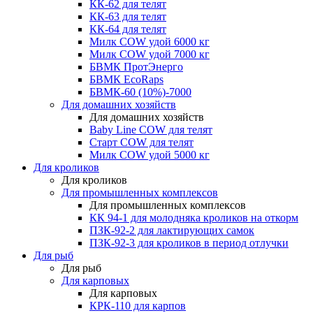
КК-62 для телят
КК-63 для телят
КК-64 для телят
Милк COW удой 6000 кг
Милк COW удой 7000 кг
БВМК ПротЭнерго
БВМК EcoRaps
БВМК-60 (10%)-7000
Для домашних хозяйств
Для домашних хозяйств
Baby Line COW для телят
Старт COW для телят
Милк COW удой 5000 кг
Для кроликов
Для кроликов
Для промышленных комплексов
Для промышленных комплексов
КК 94-1 для молодняка кроликов на откорм
ПЗК-92-2 для лактирующих самок
ПЗК-92-3 для кроликов в период отлучки
Для рыб
Для рыб
Для карповых
Для карповых
КРК-110 для карпов