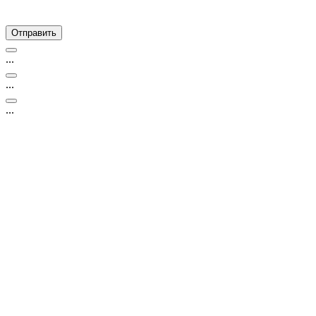
...
...
...