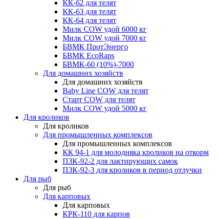
КК-62 для телят
КК-63 для телят
КК-64 для телят
Милк COW удой 6000 кг
Милк COW удой 7000 кг
БВМК ПротЭнерго
БВМК EcoRaps
БВМК-60 (10%)-7000
Для домашних хозяйств
Для домашних хозяйств
Baby Line COW для телят
Старт COW для телят
Милк COW удой 5000 кг
Для кроликов
Для кроликов
Для промышленных комплексов
Для промышленных комплексов
КК 94-1 для молодняка кроликов на откорм
ПЗК-92-2 для лактирующих самок
ПЗК-92-3 для кроликов в период отлучки
Для рыб
Для рыб
Для карповых
Для карповых
КРК-110 для карпов