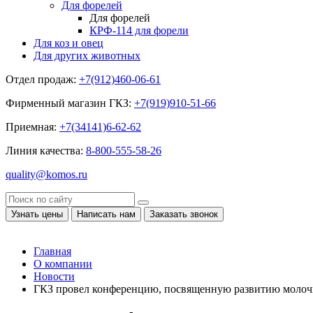
Для форелей
Для форелей
КРФ-114 для форели
Для коз и овец
Для других животных
Отдел продаж:
+7(912)460-06-61
Фирменный магазин ГКЗ:
+7(919)910-51-66
Приемная:
+7(34141)6-62-62
Линия качества:
8-800-555-58-26
quality@komos.ru
Узнать цены
Написать нам
Заказать звонок
Главная
О компании
Новости
ГКЗ провел конференцию, посвященную развитию молоч