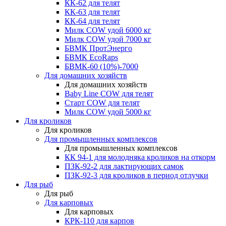
КК-62 для телят
КК-63 для телят
КК-64 для телят
Милк COW удой 6000 кг
Милк COW удой 7000 кг
БВМК ПротЭнерго
БВМК EcoRaps
БВМК-60 (10%)-7000
Для домашних хозяйств
Для домашних хозяйств
Baby Line COW для телят
Старт COW для телят
Милк COW удой 5000 кг
Для кроликов
Для кроликов
Для промышленных комплексов
Для промышленных комплексов
КК 94-1 для молодняка кроликов на откорм
ПЗК-92-2 для лактирующих самок
ПЗК-92-3 для кроликов в период отлучки
Для рыб
Для рыб
Для карповых
Для карповых
КРК-110 для карпов