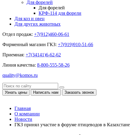
Для форелей
Для форелей
КРФ-114 для форели
Для коз и овец
Для других животных
Отдел продаж:
+7(912)460-06-61
Фирменный магазин ГКЗ:
+7(919)910-51-66
Приемная:
+7(34141)6-62-62
Линия качества:
8-800-555-58-26
quality@komos.ru
Узнать цены
Написать нам
Заказать звонок
Главная
О компании
Новости
ГКЗ принял участие в форуме птицеводов в Казахстане