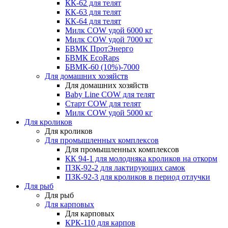
КК-62 для телят
КК-63 для телят
КК-64 для телят
Милк COW удой 6000 кг
Милк COW удой 7000 кг
БВМК ПротЭнерго
БВМК EcoRaps
БВМК-60 (10%)-7000
Для домашних хозяйств
Для домашних хозяйств
Baby Line COW для телят
Старт COW для телят
Милк COW удой 5000 кг
Для кроликов
Для кроликов
Для промышленных комплексов
Для промышленных комплексов
КК 94-1 для молодняка кроликов на откорм
ПЗК-92-2 для лактирующих самок
ПЗК-92-3 для кроликов в период отлучки
Для рыб
Для рыб
Для карповых
Для карповых
КРК-110 для карпов