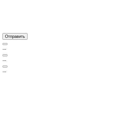
...
...
...