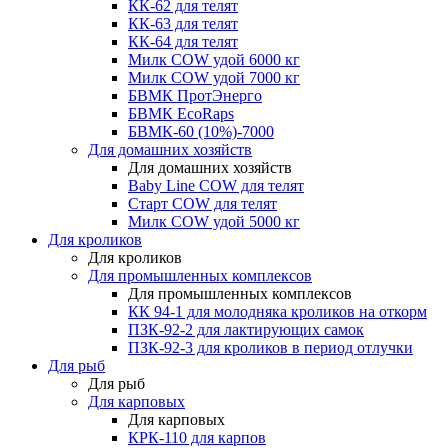
КК-62 для телят
КК-63 для телят
КК-64 для телят
Милк COW удой 6000 кг
Милк COW удой 7000 кг
БВМК ПротЭнерго
БВМК EcoRaps
БВМК-60 (10%)-7000
Для домашних хозяйств
Для домашних хозяйств
Baby Line COW для телят
Старт COW для телят
Милк COW удой 5000 кг
Для кроликов
Для кроликов
Для промышленных комплексов
Для промышленных комплексов
КК 94-1 для молодняка кроликов на откорм
ПЗК-92-2 для лактирующих самок
ПЗК-92-3 для кроликов в период отлучки
Для рыб
Для рыб
Для карповых
Для карповых
КРК-110 для карпов