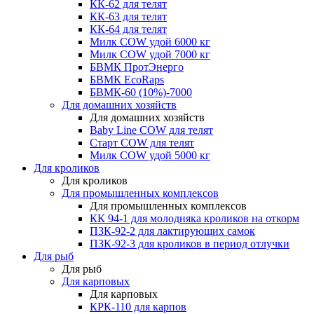
КК-62 для телят
КК-63 для телят
КК-64 для телят
Милк COW удой 6000 кг
Милк COW удой 7000 кг
БВМК ПротЭнерго
БВМК EcoRaps
БВМК-60 (10%)-7000
Для домашних хозяйств
Для домашних хозяйств
Baby Line COW для телят
Старт COW для телят
Милк COW удой 5000 кг
Для кроликов
Для кроликов
Для промышленных комплексов
Для промышленных комплексов
КК 94-1 для молодняка кроликов на откорм
ПЗК-92-2 для лактирующих самок
ПЗК-92-3 для кроликов в период отлучки
Для рыб
Для рыб
Для карповых
Для карповых
КРК-110 для карпов